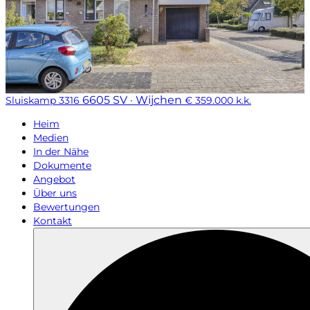
6605 SV · Wijchen
Sluiskamp 3316
€ 359.000 k.k.
Heim
Medien
In der Nähe
Dokumente
Angebot
Über uns
Bewertungen
Kontakt