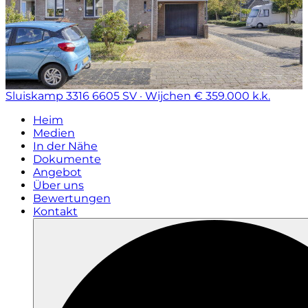
Sluiskamp 3316
6605 SV · Wijchen
€ 359.000 k.k.
Heim
Medien
In der Nähe
Dokumente
Angebot
Über uns
Bewertungen
Kontakt