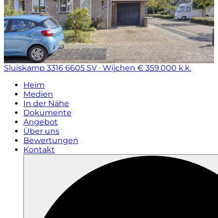
Sluiskamp 3316
6605 SV · Wijchen
€ 359.000 k.k.
Heim
Medien
In der Nähe
Dokumente
Angebot
Über uns
Bewertungen
Kontakt