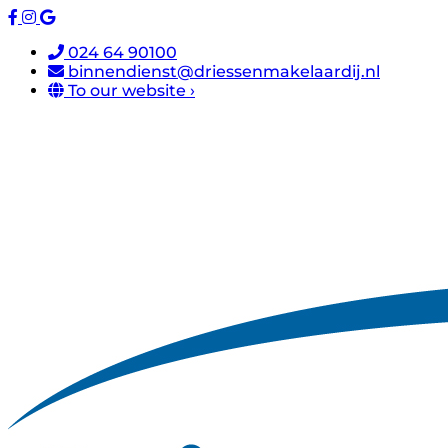
024 64 90100
binnendienst@driessenmakelaardij.nl
To our website ›