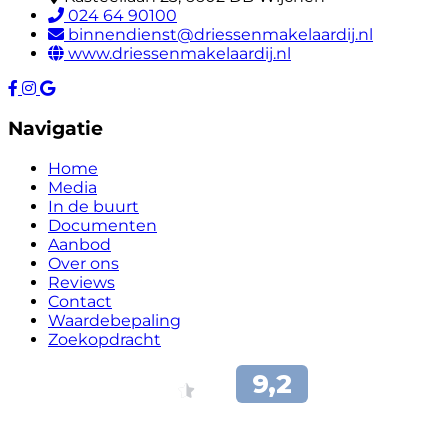
024 64 90100
binnendienst@driessenmakelaardij.nl
www.driessenmakelaardij.nl
Navigatie
Home
Media
In de buurt
Documenten
Aanbod
Over ons
Reviews
Contact
Waardebepaling
Zoekopdracht