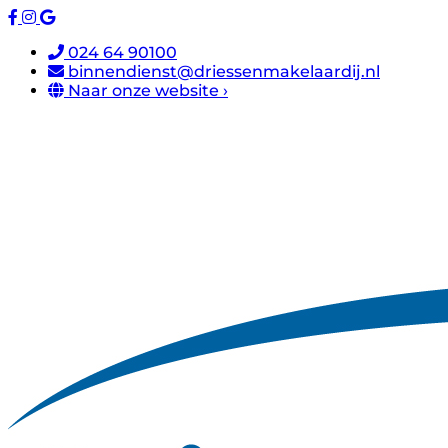
024 64 90100
binnendienst@driessenmakelaardij.nl
Naar onze website ›